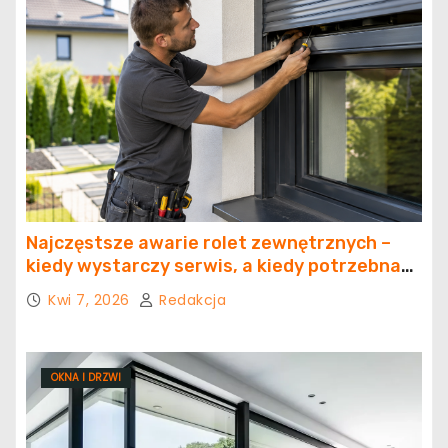
Najczęstsze awarie rolet zewnętrznych –
kiedy wystarczy serwis, a kiedy potrzebna
jest naprawa?
Kwi 7, 2026
Redakcja
OKNA I DRZWI