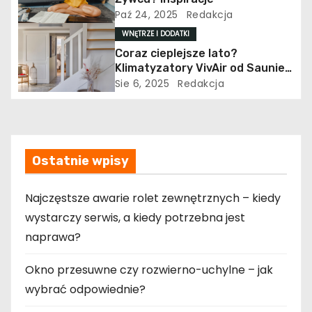
s
Paź 24, 2025
Redakcja
WNĘTRZE I DODATKI
u
Coraz cieplejsze lato?
Klimatyzatory VivAir od Saunier
Duval zadbają o Twój komfort i
Sie 6, 2025
Redakcja
niższe zużycie energii
Ostatnie wpisy
Najczęstsze awarie rolet zewnętrznych – kiedy
wystarczy serwis, a kiedy potrzebna jest
naprawa?
Okno przesuwne czy rozwierno-uchylne – jak
wybrać odpowiednie?