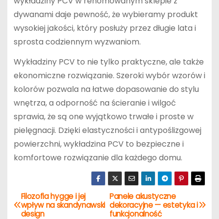
wykładziny PCV w renomowanym sklepie z
dywanami daje pewność, że wybieramy produkt
wysokiej jakości, który posłuży przez długie lata i
sprosta codziennym wyzwaniom.
Wykładziny PCV to nie tylko praktyczne, ale także
ekonomiczne rozwiązanie. Szeroki wybór wzorów i
kolorów pozwala na łatwe dopasowanie do stylu
wnętrza, a odporność na ścieranie i wilgoć
sprawia, że są one wyjątkowo trwałe i proste w
pielęgnacji. Dzięki elastyczności i antypoślizgowej
powierzchni, wykładzina PCV to bezpieczne i
komfortowe rozwiązanie dla każdego domu.
Filozofia hygge i jej
Panele akustyczne
N
wpływ na skandynawski
dekoracyjne — estetyka i
design
funkcjonalność