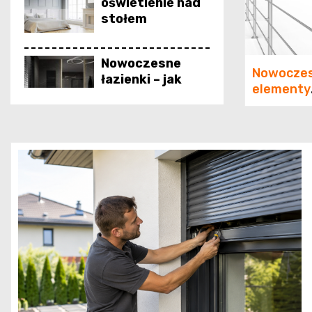
oświetlenie nad
stołem
Nowoczesne
Nowocze
łazienki – jak
elementy
połączyć
balustrad
estetykę z
funkcjona
funkcjonalnością
estetyka 
?
bezpiecz
Stereo w
jednym
wydaniu All-in-
One: Minimalizm
bez
kompromisów w
jakości dźwięku
Firmy budowlane
Łódź – specyfika
pracy w regionie
i unikalne