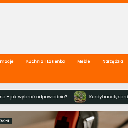
rmacje
Kuchnia I Łazienka
Meble
Narzędzia
ać odpowiednie?
Kurdybanek, serdecznik i morin
REMONT