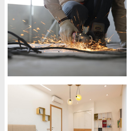
ocieplenie,
wymiana źródła
ciepła
Najczęstsze
błędy
wykonawcze i
jak ich uniknąć
Kosztorys
budowy i
kontrola
wydatków
Bezpieczeństwo
na budowie: BHP,
narzędzia,
odzież ochronna