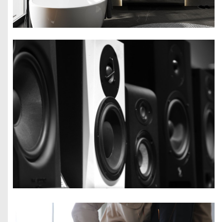
Adaptacja
poddasza:
izolacja i
doświetlenie
Dom pasywny i
nZEB: standardy
i praktyka
Wentylowana
fasada: za i
przeciw
Termomoderniz
acja domu:
audyt,