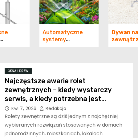
sne
Automatyczne
Dywan n
systemy
zewnątrz
 –
nawadniania –
się kiero
lność,
Twoje rozwiązanie
jego wyb
i
dla idealnego
eństwo w
ogrodu
OKNA I DRZWI
Najczęstsze awarie rolet
zewnętrznych – kiedy wystarczy
serwis, a kiedy potrzebna jest
naprawa?
Kwi 7, 2026
Redakcja
Rolety zewnętrzne są dziś jednym z najchętniej
wybieranych rozwiązań stosowanych w domach
jednorodzinnych, mieszkaniach, lokalach