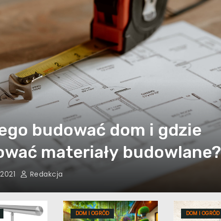
ego budować dom i gdzie
ować materiały budowlane?
 2021
Redakcja
DOM I OGRÓD
DOM I OGRÓD