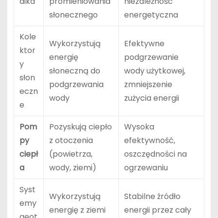
aika
promieniowania
niezależność
słonecznego
energetyczna
Kole
Wykorzystują
Efektywne
ktor
energię
podgrzewanie
y
słoneczną do
wody użytkowej,
słon
podgrzewania
zmniejszenie
eczn
wody
zużycia energii
e
Pom
Pozyskują ciepło
Wysoka
py
z otoczenia
efektywność,
ciepł
(powietrza,
oszczędności na
a
wody, ziemi)
ogrzewaniu
Syst
Wykorzystują
Stabilne źródło
emy
energię z ziemi
energii przez cały
geot