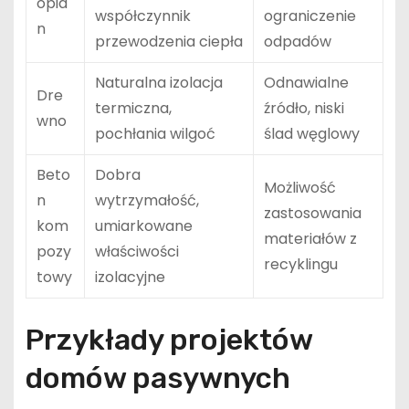
opia
współczynnik
ograniczenie
n
przewodzenia ciepła
odpadów
Naturalna izolacja
Odnawialne
Dre
termiczna,
źródło, niski
wno
pochłania wilgoć
ślad węglowy
Beto
Dobra
Możliwość
n
wytrzymałość,
zastosowania
kom
umiarkowane
materiałów z
pozy
właściwości
recyklingu
towy
izolacyjne
Przykłady projektów
domów pasywnych