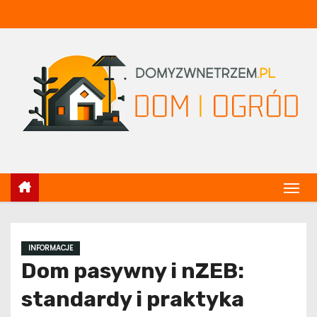
S
k
i
p
t
o
c
o
n
t
e
n
t
INFORMACJE
Dom pasywny i nZEB:
standardy i praktyka