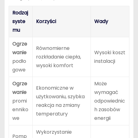
Rodzaj
syste
Korzyści
Wady
mu
Ogrze
Równomierne
wanie
Wysoki koszt
rozkładanie ciepła,
podło
instalacji
wysoki komfort
gowe
Ogrze
Może
Ekonomiczne w
wanie
wymagać
użytkowaniu, szybka
promi
odpowiednic
reakcja na zmiany
enniko
h zasobów
temperatury
we
energii
Wykorzystanie
Pomp