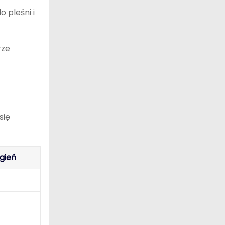
 pleśni i
rze
się
gień