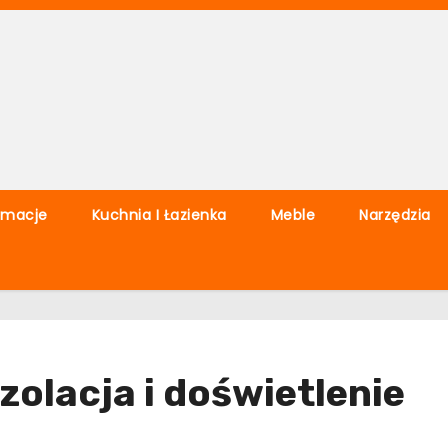
rmacje
Kuchnia I Łazienka
Meble
Narzędzia
zolacja i doświetlenie