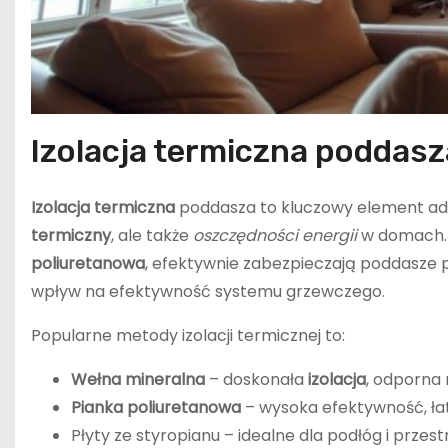
Izolacja termiczna poddasz
Izolacja termiczna
poddasza to kluczowy element adap
termiczny
, ale także
oszczędności energii
w domach. 
poliuretanowa
, efektywnie zabezpieczają poddasze p
wpływ na efektywność systemu grzewczego.
Popularne metody izolacji termicznej to:
Wełna mineralna
– doskonała
izolacja
, odporna 
Pianka poliuretanowa
– wysoka efektywność, łat
Płyty ze styropianu – idealne dla podłóg i przes