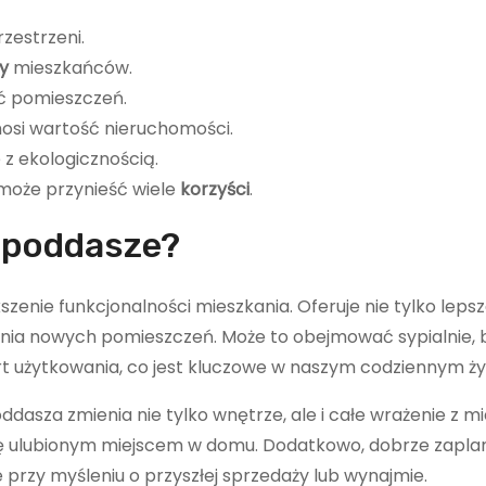
zestrzeni.
y
mieszkańców.
ć pomieszczeń.
si wartość nieruchomości.
z ekologicznością.
oże przynieść wiele
korzyści
.
 poddasze?
enie funkcjonalności mieszkania. Oferuje nie tylko leps
zenia nowych pomieszczeń. Może to obejmować sypialnie, b
 użytkowania, co jest kluczowe w naszym codziennym ży
asza zmienia nie tylko wnętrze, ale i całe wrażenie z mi
 się ulubionym miejscem w domu. Dodatkowo, dobrze zapl
przy myśleniu o przyszłej sprzedaży lub wynajmie.