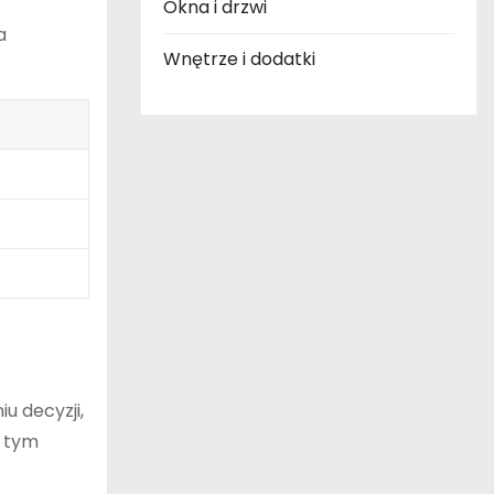
Okna i drzwi
a
Wnętrze i dodatki
u decyzji,
, tym