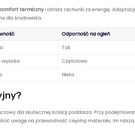
komfort termiczny
i obniża rachunki za energię. Adaptacj
na dla środowiska.
ywność
Odporność na ogień
a
Tak
o wysoka
Częściowa
a
Niska
yjny?
czowy dla skutecznej izolacji poddasza. Przy podejmowani
wrócić uwagę na
przewodność cieplną
materiału. Im niższa