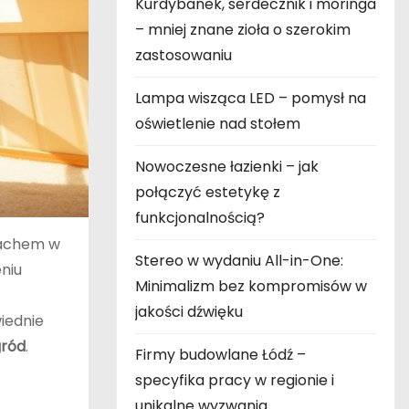
Kurdybanek, serdecznik i moringa
– mniej znane zioła o szerokim
zastosowaniu
Lampa wisząca LED – pomysł na
oświetlenie nad stołem
Nowoczesne łazienki – jak
połączyć estetykę z
funkcjonalnością?
dachem w
Stereo w wydaniu All-in-One:
niu
Minimalizm bez kompromisów w
jakości dźwięku
iednie
ród
.
Firmy budowlane Łódź –
specyfika pracy w regionie i
unikalne wyzwania