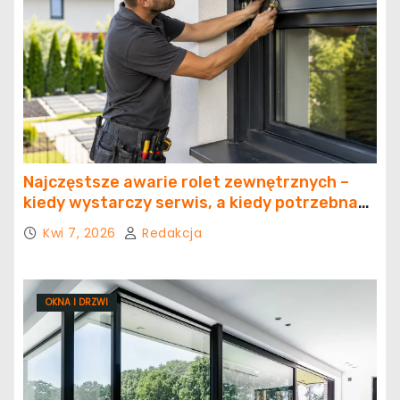
Najczęstsze awarie rolet zewnętrznych –
kiedy wystarczy serwis, a kiedy potrzebna
jest naprawa?
Kwi 7, 2026
Redakcja
OKNA I DRZWI