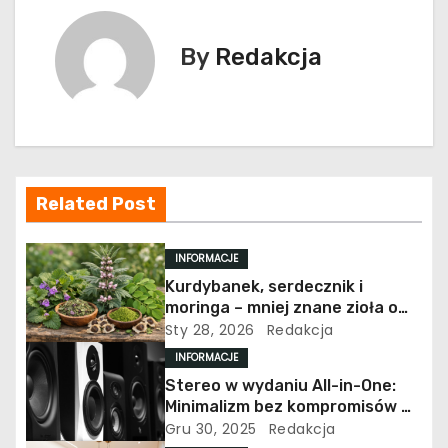
i
g
By
Redakcja
a
c
j
Related Post
a
w
INFORMACJE
Kurdybanek, serdecznik i
p
moringa – mniej znane zioła o
szerokim zastosowaniu
Sty 28, 2026
Redakcja
i
INFORMACJE
s
Stereo w wydaniu All-in-One:
Minimalizm bez kompromisów w
u
jakości dźwięku
Gru 30, 2025
Redakcja