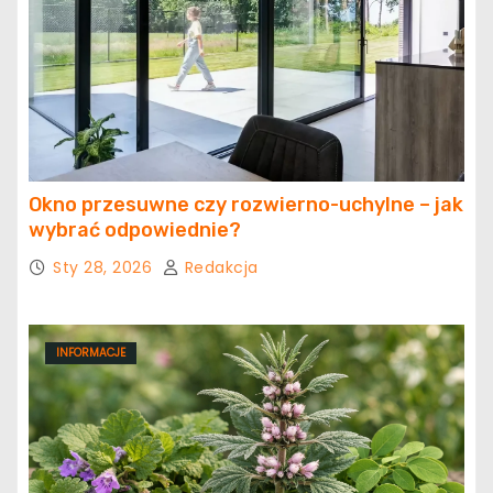
Okno przesuwne czy rozwierno-uchylne – jak
wybrać odpowiednie?
Sty 28, 2026
Redakcja
INFORMACJE