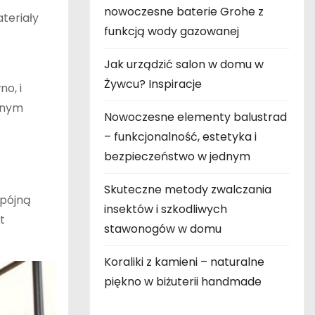
nowoczesne baterie Grohe z
teriały
funkcją wody gazowanej
Jak urządzić salon w domu w
Żywcu? Inspiracje
o, i
lnym
Nowoczesne elementy balustrad
– funkcjonalność, estetyka i
bezpieczeństwo w jednym
Skuteczne metody zwalczania
spójną
insektów i szkodliwych
t
stawonogów w domu
Koraliki z kamieni – naturalne
piękno w biżuterii handmade