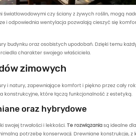
mi światłowodowymi czy ściany z żywych roślin, mogą nad
ze i odpowiednia wentylacja pozwalają cieszyć się komf
ury budynku oraz osobistych upodobań. Dzięki temu każd
ciedla charakter swojego właściciela.
rodów zimowych
y i natury, zapewniające komfort i piękno przez cały rok
 konstrukcyjne, które łączą funkcjonalność z estetyką.
niane oraz hybrydowe
 swojej trwałości i lekkości.
Te rozwiązania
są idealne dl
imalną potrzebę konserwacji. Drewniane konstrukcje, z k