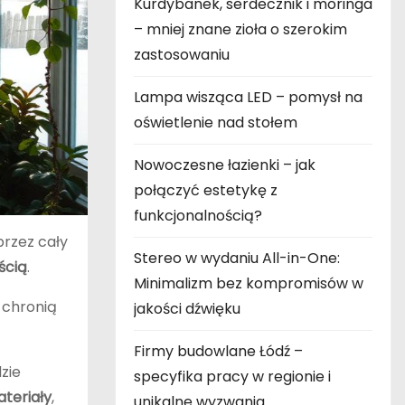
Kurdybanek, serdecznik i moringa
– mniej znane zioła o szerokim
zastosowaniu
Lampa wisząca LED – pomysł na
oświetlenie nad stołem
Nowoczesne łazienki – jak
połączyć estetykę z
funkcjonalnością?
przez cały
Stereo w wydaniu All-in-One:
ścią
.
Minimalizm bez kompromisów w
 chronią
jakości dźwięku
Firmy budowlane Łódź –
dzie
specyfika pracy w regionie i
teriały
,
unikalne wyzwania