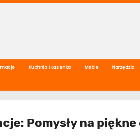
rmacje
Kuchnia I Łazienka
Meble
Narzędzia
acje: Pomysły na piękne