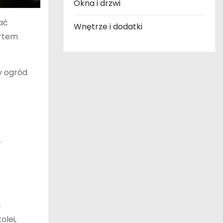
Okna i drzwi
ać
Wnętrze i dodatki
ortem
y ogród
.
a
olei,