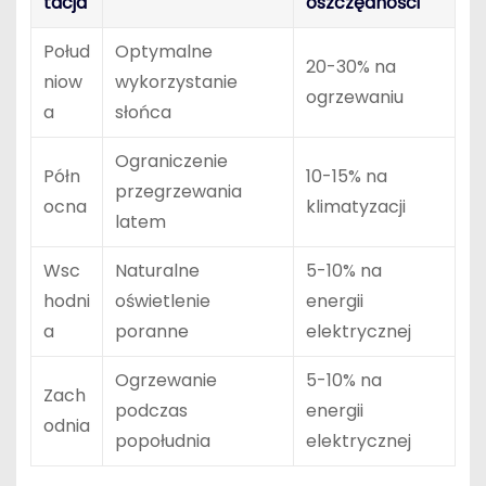
tacja
oszczędności
Połud
Optymalne
20-30% na
niow
wykorzystanie
ogrzewaniu
a
słońca
Ograniczenie
Półn
10-15% na
przegrzewania
ocna
klimatyzacji
latem
Wsc
Naturalne
5-10% na
hodni
oświetlenie
energii
a
poranne
elektrycznej
Ogrzewanie
5-10% na
Zach
podczas
energii
odnia
popołudnia
elektrycznej