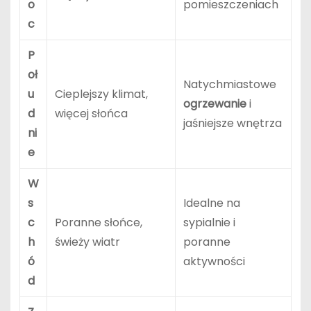
o
pomieszczeniach
c
P
oł
Natychmiastowe
u
Cieplejszy klimat,
ogrzewanie
i
d
więcej słońca
jaśniejsze wnętrza
ni
e
W
s
Idealne na
c
Poranne słońce,
sypialnie i
h
świeży wiatr
poranne
ó
aktywności
d