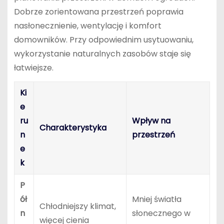
Dobrze zorientowana przestrzeń poprawia
nasłonecznienie, wentylację i komfort
domowników. Przy odpowiednim usytuowaniu,
wykorzystanie naturalnych zasobów staje się
łatwiejsze.
Ki
e
ru
Wpływ na
Charakterystyka
n
przestrzeń
e
k
P
ół
Mniej światła
Chłodniejszy klimat,
n
słonecznego w
więcej cienia