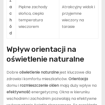
Z
a
Piękne zachody
Atrakcyjny widok i
c
słońca, ciepła
przyjemne
h
temperatura
wieczory na
ó
wieczorem
tarasie
d
Wpływ orientacji na
oświetlenie naturalne
Dobre
oświetlenie naturalne
jest kluczowe dla
zdrowia i komfortu mieszkańców.
Orientacja
domu i
rozmieszczenie okien
mają duży wpływ na
efektywność
energetyczną. Okna w kierunku
wschodnim i zachodnim pozwalają na efektywne