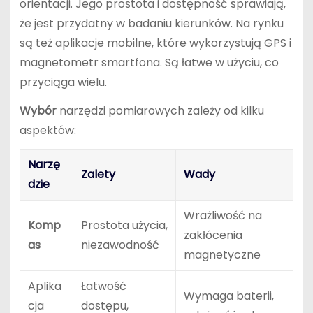
orientacji. Jego prostota i dostępność sprawiają,
że jest przydatny w badaniu kierunków. Na rynku
są też aplikacje mobilne, które wykorzystują GPS i
magnetometr smartfona. Są łatwe w użyciu, co
przyciąga wielu.
Wybór
narzędzi pomiarowych zależy od kilku
aspektów:
Narzę
Zalety
Wady
dzie
Wrażliwość na
Komp
Prostota użycia,
zakłócenia
as
niezawodność
magnetyczne
Aplika
Łatwość
Wymaga baterii,
cja
dostępu,