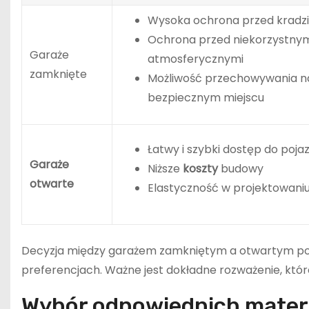
Wysoka ochrona przed kradz
Ochrona przed niekorzystny
Garaże
atmosferycznymi
zamknięte
Możliwość przechowywania na
bezpiecznym miejscu
Łatwy i szybki dostęp do poja
Garaże
Niższe
koszty
budowy
otwarte
Elastyczność w projektowani
Decyzja między garażem zamkniętym a otwartym powi
preferencjach. Ważne jest dokładne rozważenie, któ
Wybór odpowiednich mater