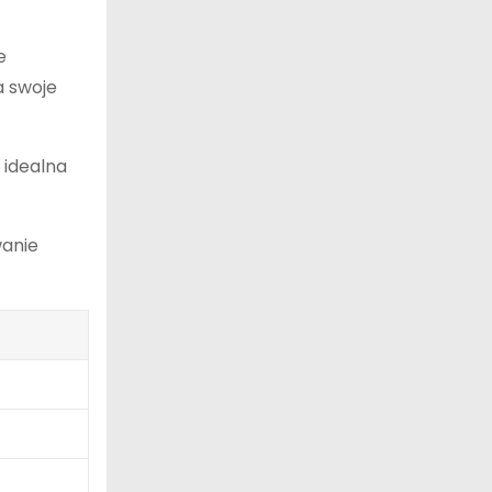
e
a swoje
 idealna
wanie