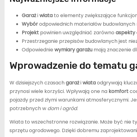
Garaż
i
wiata
to elementy zwiększające funkcjon
Wybór
odpowiednich materiałów budowlanych 
Projekt
powinien uwzględniać zarówno
aspekty
Przestrzeganie przepisów budowlanych jest nie
Odpowiednie
wymiary garażu
mają znaczenie dl
Wprowadzenie do tematu ga
W dzisiejszych czasach
garaż
i
wiata
odgrywają kluczo
przynosi wiele korzyści. Wpływają one na
komfort
cod
pojazdy przed złymi warunkami atmosferycznymi. Je
potrzebnych w
dom i ogród
.
Wiata to wszechstronne rozwiązanie. Może być nie t
sprzętu ogrodowego. Dzięki dobremu zaprojektowani