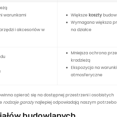
ieżą
mi warunkami
Większe
koszty
budow
Wymagana większa pr
rzędzi i akcesoriów w
na działce
Mniejsza ochrona prz
zdu
kradzieżą
Ekspozycja na warunki
u
atmosferyczne
nna opierać się na dostępnej przestrzeni i osobistych
re
rodzaje garaży
najlepiej odpowiadają naszym potrzebo
iałów budowlanych