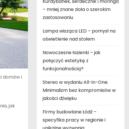
Kurdybanek, serdecznik i moringa
– mniej znane zioła o szerokim
zastosowaniu
Lampa wisząca LED – pomysł na
oświetlenie nad stołem
Nowoczesne łazienki – jak
połączyć estetykę z
funkcjonalnością?
ki domów i
Stereo w wydaniu All-in-One:
Minimalizm bez kompromisów w
jakości dźwięku
ia, jak
Firmy budowlane Łódź –
specyfika pracy w regionie i
unikalne wyzwania