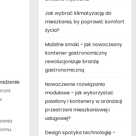
Jak wybrać klimatyzację do
mieszkania, by poprawić komfort
życia?
Mobilne smaki – jak nowoczesny
kontener gastronomiczny
rewolucjonizuje branżę
gastronomiczną
adzenie
Nowoczesne rozwiązania
hroni
modułowe – jak wykorzystać
w
pawilony i kontenery w aranżacji
przestrzeni mieszkaniowej i
usługowej?
wania
domu.
Design spotyka technologię –