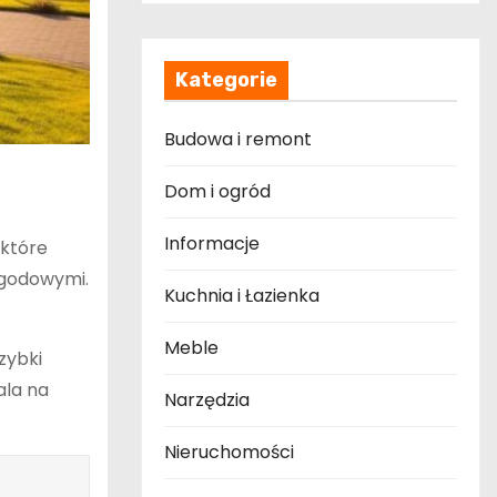
Kategorie
Budowa i remont
Dom i ogród
Informacje
 które
ogodowymi.
Kuchnia i Łazienka
Meble
zybki
ala na
Narzędzia
Nieruchomości