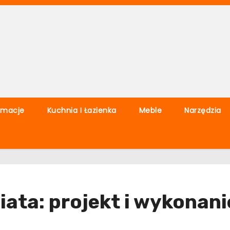
rmacje
Kuchnia I Łazienka
Meble
Narzędzia
ata: projekt i wykonani