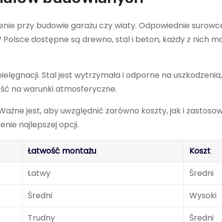
ie przy budowie garażu czy wiaty. Odpowiednie surowc
 Polsce dostępne są drewno, stal i beton, każdy z nich m
elęgnacji. Stal jest wytrzymała i odporne na uszkodzenia,
ość na warunki atmosferyczne.
żne jest, aby uwzględnić zarówno koszty, jak i zastoso
ie najlepszej opcji.
Łatwość montażu
Koszt
Łatwy
Średni
Średni
Wysoki
Trudny
Średni