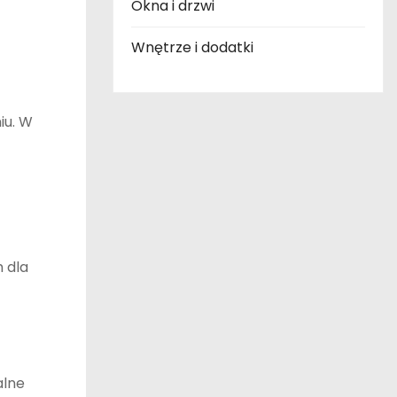
Okna i drzwi
Wnętrze i dodatki
iu. W
m dla
alne