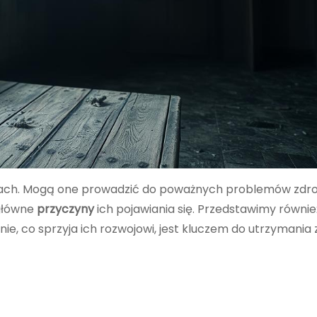
odach. Mogą one prowadzić do poważnych problemów zdr
 główne
przyczyny
ich pojawiania się. Przedstawimy równie
enie, co sprzyja ich rozwojowi, jest kluczem do utrzymania