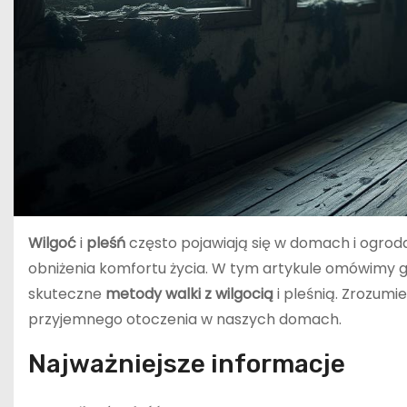
Wilgoć
i
pleśń
często pojawiają się w domach i ogr
obniżenia komfortu życia. W tym artykule omówimy
skuteczne
metody walki z wilgocią
i pleśnią. Zrozumi
przyjemnego otoczenia w naszych domach.
Najważniejsze informacje