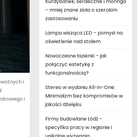
Kurdybanek, serdecznik i moringa
– mniej znane zioła o szerokim
zastosowaniu
Lampa wisząca LED – pomysł na
oświetlenie nad stołem
Nowoczesne łazienki – jak
połączyć estetykę z
funkcjonalnością?
owotnych i
Stereo w wydaniu All-in-One:
ż
Minimalizm bez kompromisów w
 zdrowego i
jakości dźwięku
Firmy budowlane Łódź –
specyfika pracy w regionie i
unikalne wyzwania