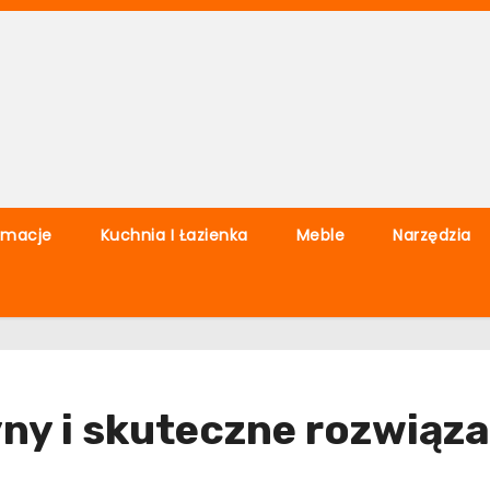
rmacje
Kuchnia I Łazienka
Meble
Narzędzia
yny i skuteczne rozwiąz