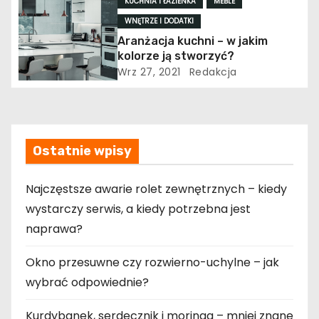
KUCHNIA I ŁAZIENKA
MEBLE
WNĘTRZE I DODATKI
Aranżacja kuchni – w jakim
kolorze ją stworzyć?
Wrz 27, 2021
Redakcja
Ostatnie wpisy
Najczęstsze awarie rolet zewnętrznych – kiedy
wystarczy serwis, a kiedy potrzebna jest
naprawa?
Okno przesuwne czy rozwierno-uchylne – jak
wybrać odpowiednie?
Kurdybanek, serdecznik i moringa – mniej znane