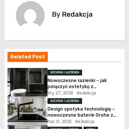
i
g
By
Redakcja
a
c
j
Related Post
a
w
KUCHNIA I ŁAZIENKA
Nowoczesne łazienki – jak
p
połączyć estetykę z
funkcjonalnością?
Sty 27, 2026
Redakcja
i
KUCHNIA I ŁAZIENKA
s
Design spotyka technologię –
nowoczesne baterie Grohe z
u
funkcją wody gazowanej
Paź 31, 2025
Redakcja