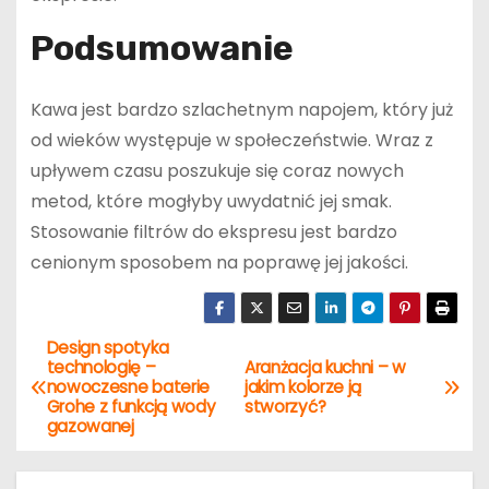
Podsumowanie
Kawa jest bardzo szlachetnym napojem, który już
od wieków występuje w społeczeństwie. Wraz z
upływem czasu poszukuje się coraz nowych
metod, które mogłyby uwydatnić jej smak.
Stosowanie filtrów do ekspresu jest bardzo
cenionym sposobem na poprawę jej jakości.
Design spotyka
N
technologię –
Aranżacja kuchni – w
nowoczesne baterie
jakim kolorze ją
a
Grohe z funkcją wody
stworzyć?
gazowanej
w