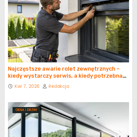
Najczęstsze awarie rolet zewnętrznych –
kiedy wystarczy serwis, a kiedy potrzebna
jest naprawa?
Kwi 7, 2026
Redakcja
OKNA I DRZWI