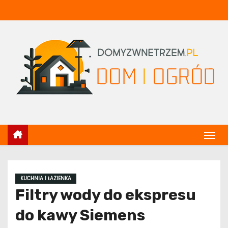
S
k
i
p
t
o
c
o
n
t
e
n
t
KUCHNIA I ŁAZIENKA
Filtry wody do ekspresu
do kawy Siemens